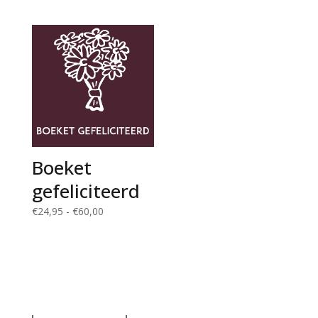
€26,99
€60,00
tot
€46,99
Boeket
gefeliciteerd
Prijsklasse:
€
24,95
-
€
60,00
€24,95
tot
€60,00