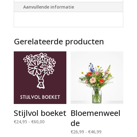
v
Aanvullende informatie
e
:
Gerelateerde producten
Stijlvol boeket
Bloemenweel
de
Prijsklasse:
€
24,95
-
€
60,00
€24,95
Prijsklasse:
€
26,99
-
€
46,99
tot