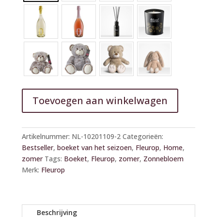
Toevoegen aan winkelwagen
A
l
Artikelnummer:
NL-10201109-2
Categorieën:
t
Bestseller
,
boeket van het seizoen
,
Fleurop
,
Home
,
e
zomer
Tags:
Boeket
,
Fleurop
,
zomer
,
Zonnebloem
r
Merk:
Fleurop
n
a
t
i
Beschrijving