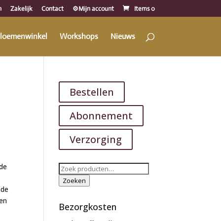
n
Zakelijk
Contact
⚙️Mijn account
Items 0
loemenwinkel
Workshops
Nieuws
Bestellen
Abonnement
Verzorging
nde
Zoeken
naar:
Zoeken
 de
een
Bezorgkosten