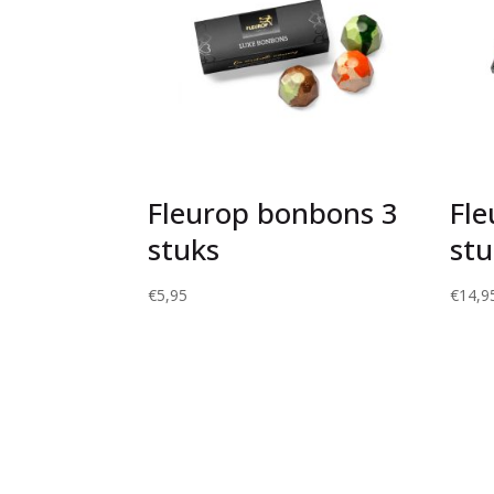
Fleurop bonbons 3
Fle
stuks
stu
€
5,95
€
14,9