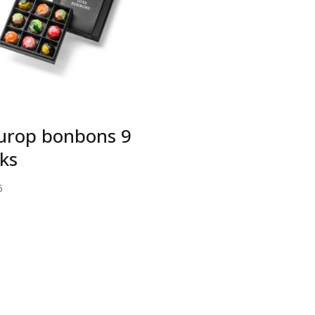
urop bonbons 9
ks
5