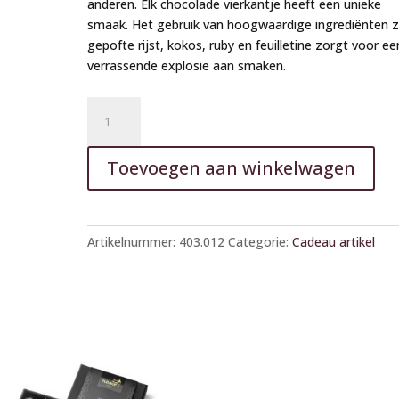
anderen. Elk chocolade vierkantje heeft een unieke
smaak. Het gebruik van hoogwaardige ingrediënten z
gepofte rijst, kokos, ruby en feuilletine zorgt voor ee
verrassende explosie aan smaken.
Fleurop
A
chocolade
l
50
t
Toevoegen aan winkelwagen
stuks
e
aantal
r
n
a
Artikelnummer:
403.012
Categorie:
Cadeau artikel
t
i
v
e
: