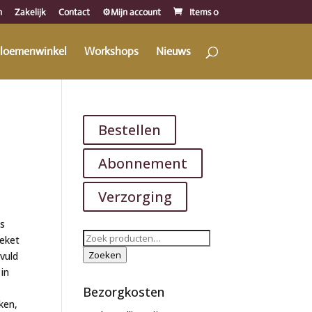
n
Zakelijk
Contact
⚙️Mijn account
Items 0
loemenwinkel
Workshops
Nieuws
Bestellen
Abonnement
Verzorging
s
Zoeken
eket
naar:
Zoeken
vuld
 in
Bezorgkosten
ken,