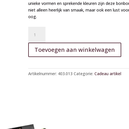
unieke vormen en sprekende kleuren zijn deze bonbo
niet alleen heerlijk van smaak, maar ook een lust voo
oog.
Fleurop
A
bonbons
l
9
t
Toevoegen aan winkelwagen
stuks
e
aantal
r
n
a
Artikelnummer:
403.013
Categorie:
Cadeau artikel
t
i
v
e
: