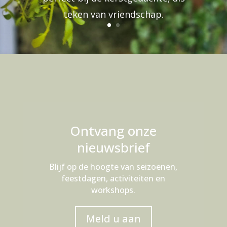
teken van vriendschap.
Ontvang onze
nieuwsbrief
Blijf op de hoogte van seizoenen,
feestdagen, activiteiten en
workshops.
Meld u aan