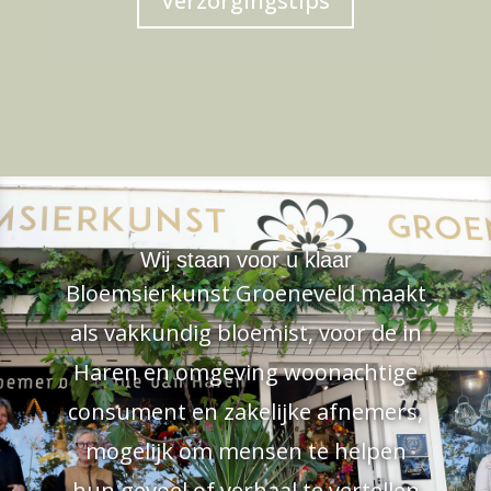
Verzorgingstips
Wij staan voor u klaar
Bloemsierkunst Groeneveld maakt
als vakkundig bloemist, voor de in
Haren en omgeving woonachtige
consument en zakelijke afnemers,
mogelijk om mensen te helpen
hun gevoel of verhaal te vertellen