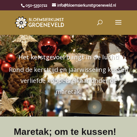
050-5350722
info@bloemsierkunstgroeneveld.nl
Het kerstgevoel hangt in de lucht!
Rond de kersttijd en jaarwisseling kussen
verliefde koppels elkaar onder de
maretak.
Maretak; om te kussen!