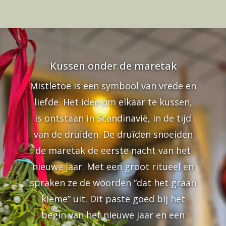
Kussen onder de maretak
Mistletoe is een symbool van vrede en
liefde. Het idee om elkaar te kussen,
is ontstaan in Scandinavië, in de tijd
van de druïden. De druïden snoeiden
de maretak de eerste nacht van het
nieuwe jaar. Met een groot ritueel en
spraken ze de woorden “dat het graan
kieme” uit. Dit paste goed bij het
begin van het nieuwe jaar en een