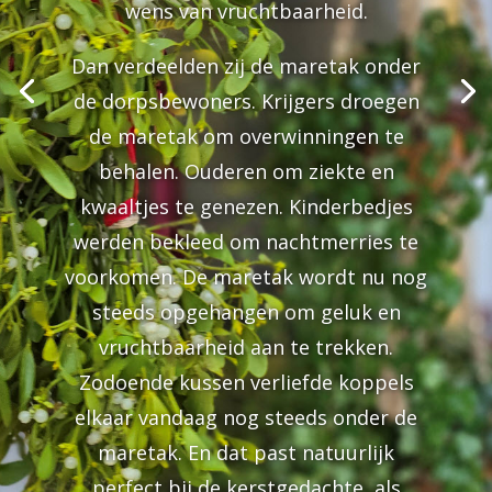
wens van vruchtbaarheid.
Dan verdeelden zij de maretak onder
de dorpsbewoners. Krijgers droegen
de maretak om overwinningen te
behalen. Ouderen om ziekte en
kwaaltjes te genezen. Kinderbedjes
werden bekleed om nachtmerries te
voorkomen. De maretak wordt nu nog
steeds opgehangen om geluk en
vruchtbaarheid aan te trekken.
Zodoende kussen verliefde koppels
elkaar vandaag nog steeds onder de
maretak. En dat past natuurlijk
perfect bij de kerstgedachte, als