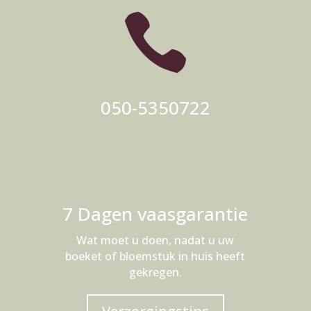

050-5350722
7 Dagen vaasgarantie
Wat moet u doen, nadat u uw
boeket of bloemstuk in huis heeft
gekregen.