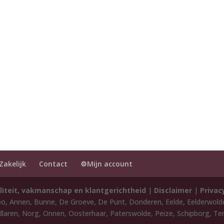
Zakelijk
Contact
⚙️Mijn account
liteit, vakmanschap en klantgerichtheid
|
Disclaimer
|
Privac
oo, Annen, Bunne, De Groeve, De Punt, Donderen, Eelde, Eelderwol
laren, Norg, Onnen, Oosterhaar, Paterswolde, Peize, Schipborg, Ten