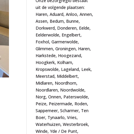
Onze bezorgregio bestaat
uit de volgende plaatsen:
Haren, Aduard, Anloo, Annen,
Assen, Bedum, Bunne,
Dorkwerd, Donderen, Eelde,
Eelderwolde, Engelbert,
Foxhol, Garmerwolde,
Glimmen, Groningen, Haren,
Harkstede, Hoogezand,
Hoogkerk, Kolham,
Kropswolde, Lageland, Leek,
Meerstad, Middelbert,
Midlaren, Noordhorn,
Noordlaren, Noordwolde,
Norg, Onnen, Paterswolde,
Peize, Peizermade, Roden,
Sappemeer, Scharmer, Ten
Boer, Tynaarlo, Vries,
Waterhuizen, Westerbroek,
Winde, Yde / De Punt,