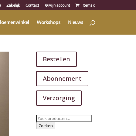
n
Zakelijk
Contact
⚙️Mijn account
Items 0
loemenwinkel
Workshops
Nieuws
Bestellen
Abonnement
Verzorging
Zoeken
naar:
Zoeken