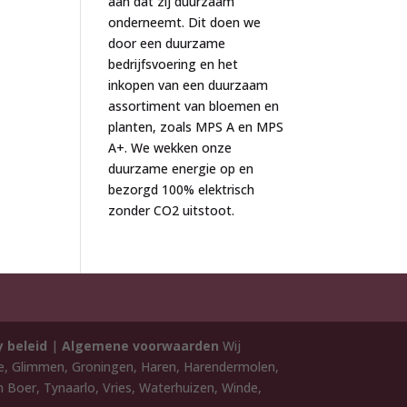
aan dat zij duurzaam
onderneemt. Dit doen we
door een duurzame
bedrijfsvoering en het
inkopen van een duurzaam
assortiment van bloemen en
planten, zoals MPS A en MPS
A+. We wekken onze
duurzame energie op en
bezorgd 100% elektrisch
zonder CO2 uitstoot.
y beleid
|
Algemene voorwaarden
Wij
de, Glimmen, Groningen, Haren, Harendermolen,
 Boer, Tynaarlo, Vries, Waterhuizen, Winde,