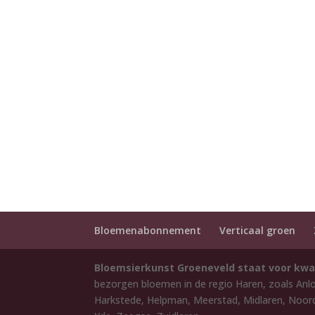
Bloemenabonnement
Verticaal groen
Bloemsierkunst Groeneveld staat voor kwa
bezorgen bloemen in de regio Haren, zoals Anl
Harkstede, Helpman, Meerstad, Midlaren, Noord