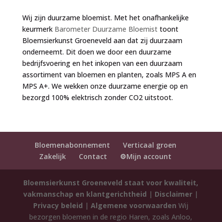
Wij zijn duurzame bloemist. Met het onafhankelijke
keurmerk
Barometer Duurzame Bloemist
toont
Bloemsierkunst Groeneveld aan dat zij duurzaam
onderneemt. Dit doen we door een duurzame
bedrijfsvoering en het inkopen van een duurzaam
assortiment van bloemen en planten, zoals MPS A en
MPS A+. We wekken onze duurzame energie op en
bezorgd 100% elektrisch zonder CO2 uitstoot.
Bloemenabonnement
Verticaal groen
Zakelijk
Contact
⚙️Mijn account
Bloemsierkunst Groeneveld staat voor kwaliteit,
vakmanschap en klantgerichtheid
|
Disclaimer
|
Privacy beleid
|
Algemene voorwaarden
Wij
bezorgen bloemen in de regio Haren, zoals Anloo,