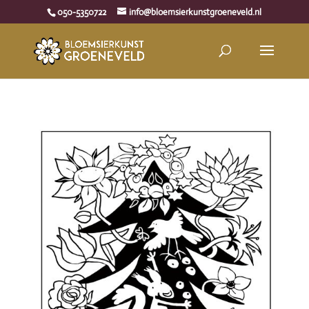
050-5350722
info@bloemsierkunstgroeneveld.nl