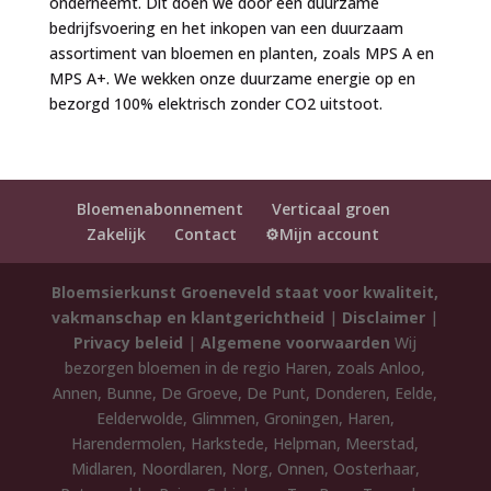
onderneemt. Dit doen we door een duurzame
bedrijfsvoering en het inkopen van een duurzaam
assortiment van bloemen en planten, zoals MPS A en
MPS A+. We wekken onze duurzame energie op en
bezorgd 100% elektrisch zonder CO2 uitstoot.
Bloemenabonnement
Verticaal groen
Zakelijk
Contact
⚙️Mijn account
Bloemsierkunst Groeneveld staat voor kwaliteit,
vakmanschap en klantgerichtheid
|
Disclaimer
|
Privacy beleid
|
Algemene voorwaarden
Wij
bezorgen bloemen in de regio Haren, zoals Anloo,
Annen, Bunne, De Groeve, De Punt, Donderen, Eelde,
Eelderwolde, Glimmen, Groningen, Haren,
Harendermolen, Harkstede, Helpman, Meerstad,
Midlaren, Noordlaren, Norg, Onnen, Oosterhaar,