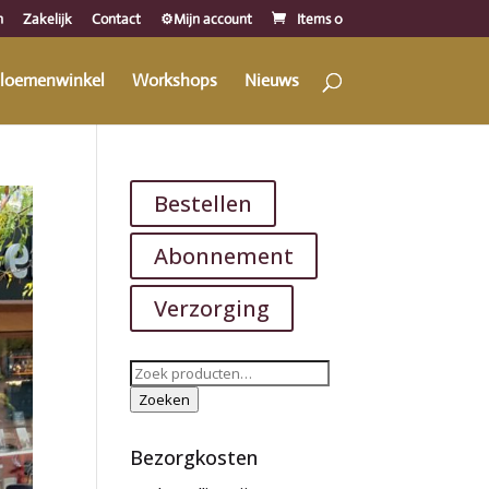
n
Zakelijk
Contact
⚙️Mijn account
Items 0
loemenwinkel
Workshops
Nieuws
Bestellen
Abonnement
Verzorging
Zoeken
naar:
Zoeken
Bezorgkosten