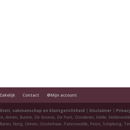
Zakelijk
Contact
⚙️Mijn account
liteit, vakmanschap en klantgerichtheid
|
Disclaimer
|
Privac
oo, Annen, Bunne, De Groeve, De Punt, Donderen, Eelde, Eelderwol
laren, Norg, Onnen, Oosterhaar, Paterswolde, Peize, Schipborg, Ten