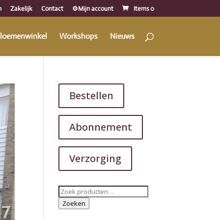
n
Zakelijk
Contact
⚙️Mijn account
Items 0
loemenwinkel
Workshops
Nieuws
Bestellen
Abonnement
Verzorging
Zoeken
naar:
Zoeken