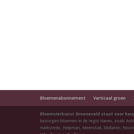
Bloemenabonnement
Verticaal groen
Bloemsierkunst Groeneveld staat voor kwa
bezorgen bloemen in de regio Haren, zoals Anl
Harkstede, Helpman, Meerstad, Midlaren, Noord