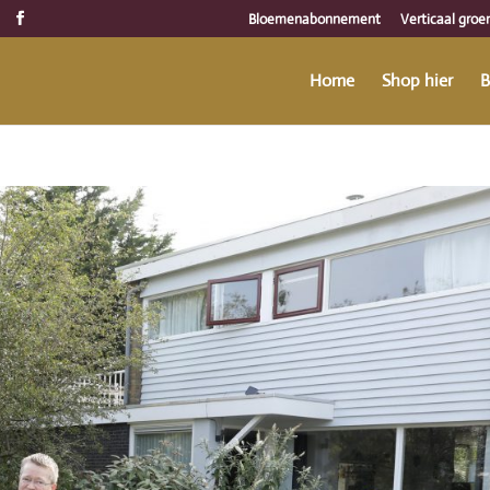
Bloemenabonnement
Verticaal groe
Home
Shop hier
B