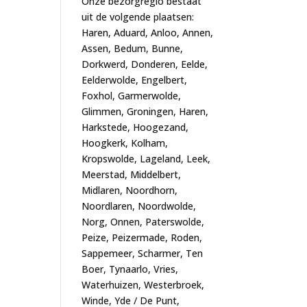
Onze bezorgregio bestaat
uit de volgende plaatsen:
Haren, Aduard, Anloo, Annen,
Assen, Bedum, Bunne,
Dorkwerd, Donderen, Eelde,
Eelderwolde, Engelbert,
Foxhol, Garmerwolde,
Glimmen, Groningen, Haren,
Harkstede, Hoogezand,
Hoogkerk, Kolham,
Kropswolde, Lageland, Leek,
Meerstad, Middelbert,
Midlaren, Noordhorn,
Noordlaren, Noordwolde,
Norg, Onnen, Paterswolde,
Peize, Peizermade, Roden,
Sappemeer, Scharmer, Ten
Boer, Tynaarlo, Vries,
Waterhuizen, Westerbroek,
Winde, Yde / De Punt,