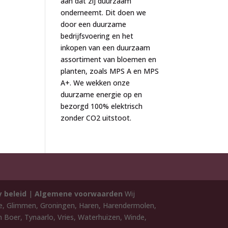
aan dat zij duurzaam
onderneemt. Dit doen we
door een duurzame
bedrijfsvoering en het
inkopen van een duurzaam
assortiment van bloemen en
planten, zoals MPS A en MPS
A+. We wekken onze
duurzame energie op en
bezorgd 100% elektrisch
zonder CO2 uitstoot.
y beleid
|
Algemene voorwaarden
Wij
de, Glimmen, Groningen, Haren, Harendermolen,
 Boer, Tynaarlo, Vries, Waterhuizen, Winde,