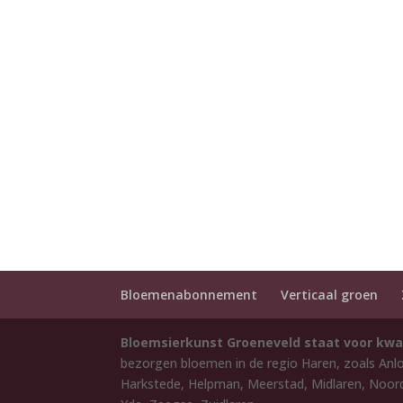
Bloemenabonnement
Verticaal groen
Bloemsierkunst Groeneveld staat voor kwa
bezorgen bloemen in de regio Haren, zoals Anl
Harkstede, Helpman, Meerstad, Midlaren, Noord