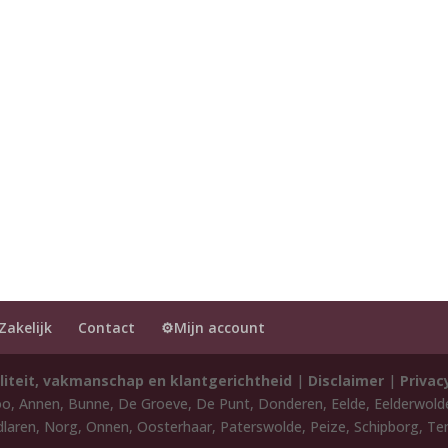
Zakelijk
Contact
⚙️Mijn account
liteit, vakmanschap en klantgerichtheid
|
Disclaimer
|
Privac
oo, Annen, Bunne, De Groeve, De Punt, Donderen, Eelde, Eelderwol
laren, Norg, Onnen, Oosterhaar, Paterswolde, Peize, Schipborg, Ten