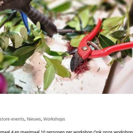
nstore-events
,
Nieuws
,
Workshops
inimaal 4 en maximaal 10 personen per workshop Ook onze workshop