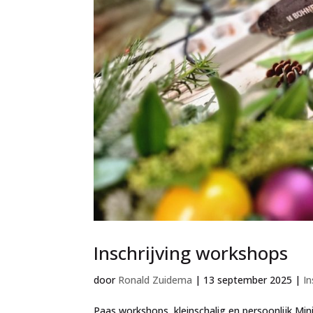
Inschrijving workshops
door
Ronald Zuidema
|
13 september 2025
|
I
Paas workshops, kleinschalig en persoonlijk M