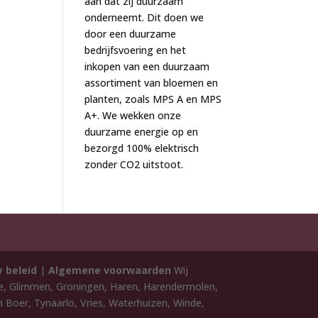
aan dat zij duurzaam
onderneemt. Dit doen we
door een duurzame
bedrijfsvoering en het
inkopen van een duurzaam
assortiment van bloemen en
planten, zoals MPS A en MPS
A+. We wekken onze
duurzame energie op en
bezorgd 100% elektrisch
zonder CO2 uitstoot.
y beleid
|
Algemene voorwaarden
Wij
de, Glimmen, Groningen, Haren, Harendermolen,
 Boer, Tynaarlo, Vries, Waterhuizen, Winde,