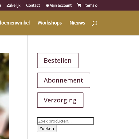
n
Zakelijk
Contact
⚙️Mijn account
Items 0
loemenwinkel
Workshops
Nieuws
Bestellen
Abonnement
Verzorging
Zoeken
naar:
Zoeken