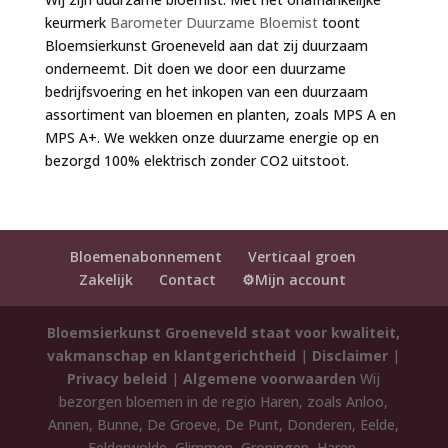
keurmerk
Barometer Duurzame Bloemist
toont
Bloemsierkunst Groeneveld aan dat zij duurzaam
onderneemt. Dit doen we door een duurzame
bedrijfsvoering en het inkopen van een duurzaam
assortiment van bloemen en planten, zoals MPS A en
MPS A+. We wekken onze duurzame energie op en
bezorgd 100% elektrisch zonder CO2 uitstoot.
Bloemenabonnement
Verticaal groen
Zakelijk
Contact
⚙️Mijn account
Bloemsierkunst Groeneveld staat voor kwaliteit,
vakmanschap en klantgerichtheid
|
Disclaimer
|
Privacy beleid
|
Algemene voorwaarden
Wij
bezorgen bloemen in de regio Haren, zoals Anloo,
Annen, Bunne, De Groeve, De Punt, Donderen, Eelde,
Eelderwolde, Glimmen, Groningen, Haren,