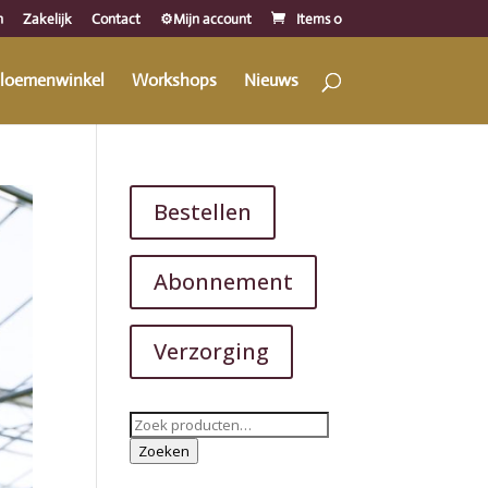
n
Zakelijk
Contact
⚙️Mijn account
Items 0
loemenwinkel
Workshops
Nieuws
Bestellen
Abonnement
Verzorging
Zoeken
naar:
Zoeken