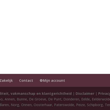
Zakelijk
Contact
⚙️Mijn account
liteit, vakmanschap en klantgerichtheid
|
Disclaimer
|
Privac
oo, Annen, Bunne, De Groeve, De Punt, Donderen, Eelde, Eelderwol
laren, Norg, Onnen, Oosterhaar, Paterswolde, Peize, Schipborg, Ten