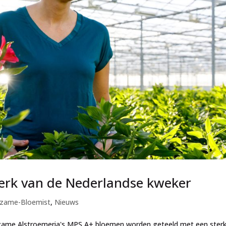
rk van de Nederlandse kweker
zame-Bloemist
,
Nieuws
rzame Alstroemeria's MPS A+ bloemen worden geteeld met een ster