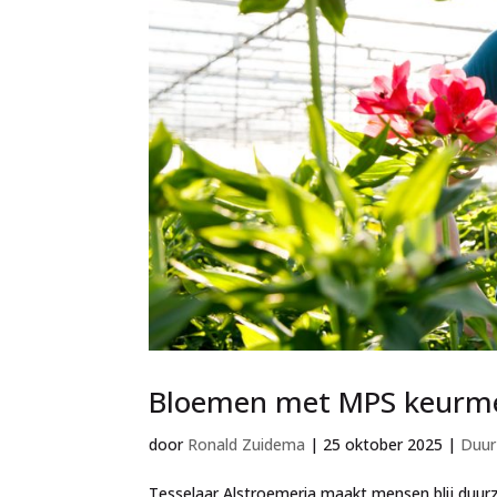
Bloemen met MPS keurme
door
Ronald Zuidema
|
25 oktober 2025
|
Duur
Tesselaar Alstroemeria maakt mensen blij duu