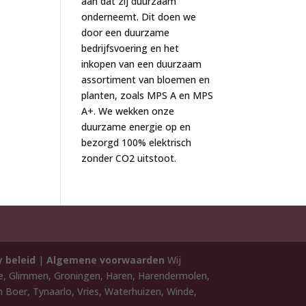
aan dat zij duurzaam
onderneemt. Dit doen we
door een duurzame
bedrijfsvoering en het
inkopen van een duurzaam
assortiment van bloemen en
planten, zoals MPS A en MPS
A+. We wekken onze
duurzame energie op en
bezorgd 100% elektrisch
zonder CO2 uitstoot.
y beleid
|
Algemene voorwaarden
Wij
de, Glimmen, Groningen, Haren, Harendermolen,
 Boer, Tynaarlo, Vries, Waterhuizen, Winde,