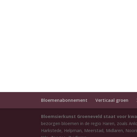
Bloemenabonnement
Verticaal groen
Bloemsierkunst Groeneveld staat voor kwa
bezorgen bloemen in de regio Haren, zoals Anl
Harkstede, Helpman, Meerstad, Midlaren, Noord