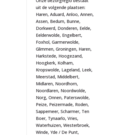
Onze bezorgregio bestaat
uit de volgende plaatsen:
Haren, Aduard, Anloo, Annen,
Assen, Bedum, Bunne,
Dorkwerd, Donderen, Eelde,
Eelderwolde, Engelbert,
Foxhol, Garmerwolde,
Glimmen, Groningen, Haren,
Harkstede, Hoogezand,
Hoogkerk, Kolham,
Kropswolde, Lageland, Leek,
Meerstad, Middelbert,
Midlaren, Noordhorn,
Noordlaren, Noordwolde,
Norg, Onnen, Paterswolde,
Peize, Peizermade, Roden,
Sappemeer, Scharmer, Ten
Boer, Tynaarlo, Vries,
Waterhuizen, Westerbroek,
Winde, Yde / De Punt,