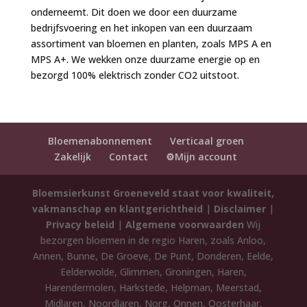
onderneemt. Dit doen we door een duurzame
bedrijfsvoering en het inkopen van een duurzaam
assortiment van bloemen en planten, zoals MPS A en
MPS A+. We wekken onze duurzame energie op en
bezorgd 100% elektrisch zonder CO2 uitstoot.
Bloemenabonnement
Verticaal groen
Zakelijk
Contact
⚙️Mijn account
Bloemsierkunst Groeneveld staat voor kwaliteit,
vakmanschap en klantgerichtheid
|
Disclaimer
|
Privacy beleid
|
Algemene voorwaarden
Wij
bezorgen bloemen in de regio Haren, zoals Anloo,
Annen, Bunne, De Groeve, De Punt, Donderen, Eelde,
Eelderwolde, Glimmen, Groningen, Haren,
Harendermolen, Harkstede, Helpman, Meerstad,
Midlaren, Noordlaren, Norg, Onnen, Oosterhaar,