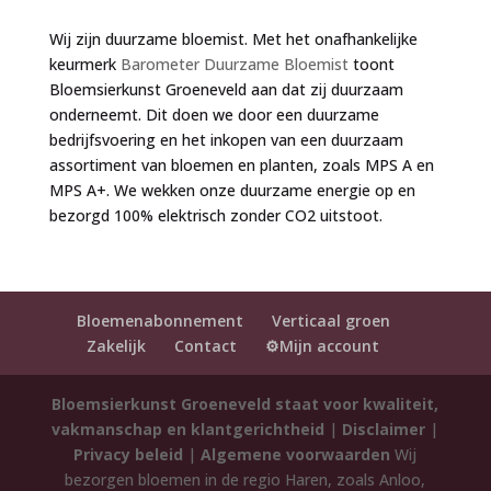
Wij zijn duurzame bloemist. Met het onafhankelijke
keurmerk
Barometer Duurzame Bloemist
toont
Bloemsierkunst Groeneveld aan dat zij duurzaam
onderneemt. Dit doen we door een duurzame
bedrijfsvoering en het inkopen van een duurzaam
assortiment van bloemen en planten, zoals MPS A en
MPS A+. We wekken onze duurzame energie op en
bezorgd 100% elektrisch zonder CO2 uitstoot.
Bloemenabonnement
Verticaal groen
Zakelijk
Contact
⚙️Mijn account
Bloemsierkunst Groeneveld staat voor kwaliteit,
vakmanschap en klantgerichtheid
|
Disclaimer
|
Privacy beleid
|
Algemene voorwaarden
Wij
bezorgen bloemen in de regio Haren, zoals Anloo,