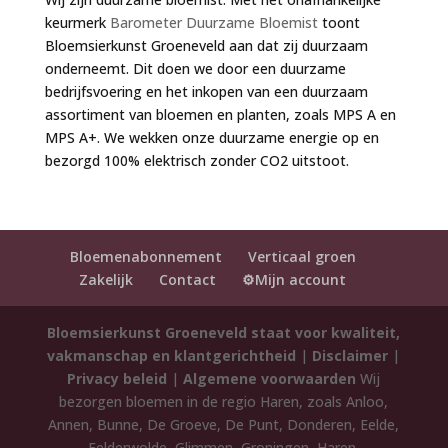
keurmerk
Barometer Duurzame Bloemist
toont
Bloemsierkunst Groeneveld aan dat zij duurzaam
onderneemt. Dit doen we door een duurzame
bedrijfsvoering en het inkopen van een duurzaam
assortiment van bloemen en planten, zoals MPS A en
MPS A+. We wekken onze duurzame energie op en
bezorgd 100% elektrisch zonder CO2 uitstoot.
Bloemenabonnement
Verticaal groen
Zakelijk
Contact
⚙️Mijn account
Bloemsierkunst Groeneveld staat voor kwaliteit,
vakmanschap en klantgerichtheid
|
Disclaimer
|
Privacy beleid
|
Algemene voorwaarden
Wij
bezorgen bloemen in de regio Haren, zoals Anloo,
Annen, Bunne, De Groeve, De Punt, Donderen, Eelde,
Eelderwolde, Glimmen, Groningen, Haren,