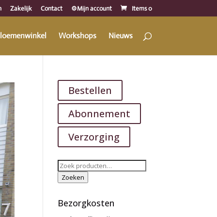
n
Zakelijk
Contact
⚙️Mijn account
Items 0
loemenwinkel
Workshops
Nieuws
Bestellen
Abonnement
Verzorging
Zoeken
naar:
Zoeken
Bezorgkosten