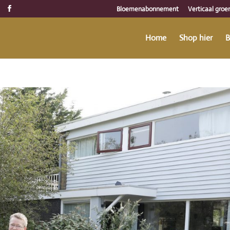
Bloemenabonnement
Verticaal groe
Home
Shop hier
B