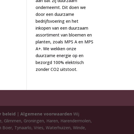
aan dat zij duurzaam
onderneemt. Dit doen we
door een duurzame
bedrijfsvoering en het
inkopen van een duurzaam
assortiment van bloemen en
planten, zoals MPS A en MPS
A+. We wekken onze
duurzame energie op en
bezorgd 100% elektrisch
zonder CO2 uitstoot.
y beleid
|
Algemene voorwaarden
Wij
de, Glimmen, Groningen, Haren, Harendermolen,
 Boer, Tynaarlo, Vries, Waterhuizen, Winde,