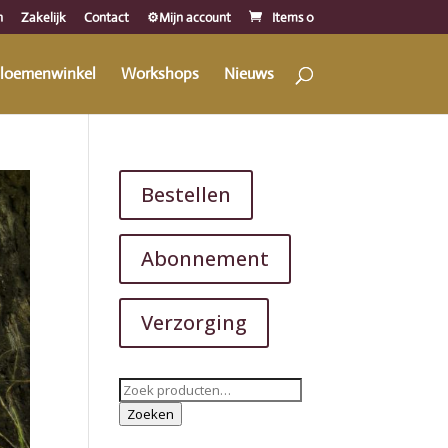
n
Zakelijk
Contact
⚙️Mijn account
Items 0
loemenwinkel
Workshops
Nieuws
Bestellen
Abonnement
Verzorging
Zoeken
naar:
Zoeken