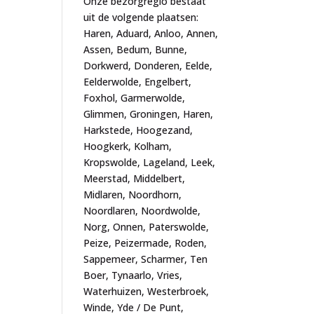
Onze bezorgregio bestaat
uit de volgende plaatsen:
Haren, Aduard, Anloo, Annen,
Assen, Bedum, Bunne,
Dorkwerd, Donderen, Eelde,
Eelderwolde, Engelbert,
Foxhol, Garmerwolde,
Glimmen, Groningen, Haren,
Harkstede, Hoogezand,
Hoogkerk, Kolham,
Kropswolde, Lageland, Leek,
Meerstad, Middelbert,
Midlaren, Noordhorn,
Noordlaren, Noordwolde,
Norg, Onnen, Paterswolde,
Peize, Peizermade, Roden,
Sappemeer, Scharmer, Ten
Boer, Tynaarlo, Vries,
Waterhuizen, Westerbroek,
Winde, Yde / De Punt,