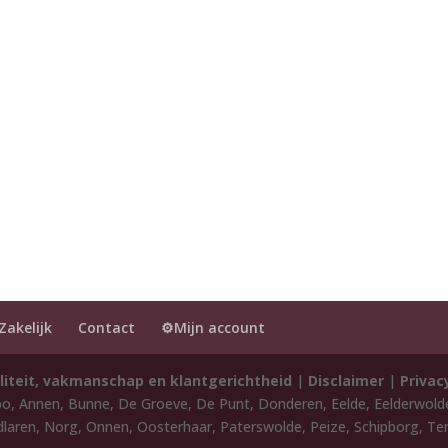
Zakelijk
Contact
⚙️Mijn account
liteit, vakmanschap en klantgerichtheid
|
Disclaimer
|
Privac
oo, Annen, Bunne, De Groeve, De Punt, Donderen, Eelde, Eelderwol
laren, Norg, Onnen, Oosterhaar, Paterswolde, Peize, Schipborg, Ten