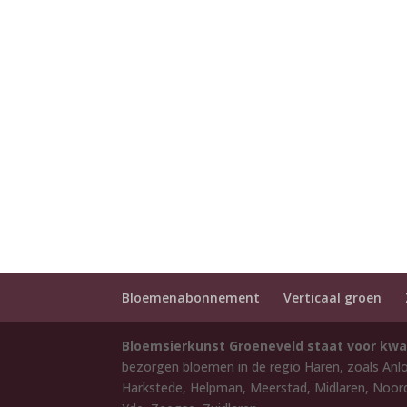
Bloemenabonnement
Verticaal groen
Bloemsierkunst Groeneveld staat voor kwa
bezorgen bloemen in de regio Haren, zoals Anl
Harkstede, Helpman, Meerstad, Midlaren, Noord