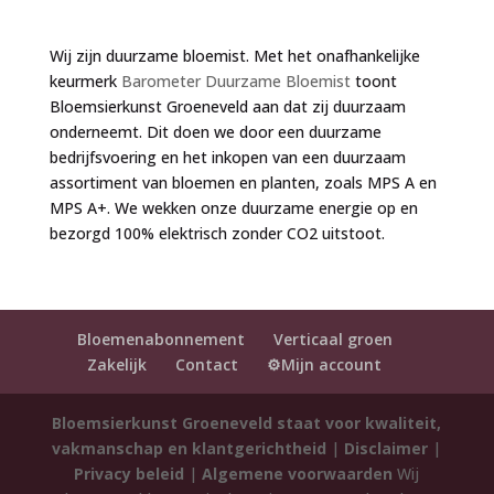
Wij zijn duurzame bloemist. Met het onafhankelijke
keurmerk
Barometer Duurzame Bloemist
toont
Bloemsierkunst Groeneveld aan dat zij duurzaam
onderneemt. Dit doen we door een duurzame
bedrijfsvoering en het inkopen van een duurzaam
assortiment van bloemen en planten, zoals MPS A en
MPS A+. We wekken onze duurzame energie op en
bezorgd 100% elektrisch zonder CO2 uitstoot.
Bloemenabonnement
Verticaal groen
Zakelijk
Contact
⚙️Mijn account
Bloemsierkunst Groeneveld staat voor kwaliteit,
vakmanschap en klantgerichtheid
|
Disclaimer
|
Privacy beleid
|
Algemene voorwaarden
Wij