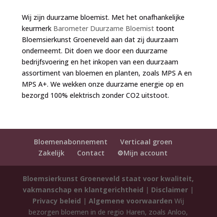
Wij zijn duurzame bloemist. Met het onafhankelijke
keurmerk
Barometer Duurzame Bloemist
toont
Bloemsierkunst Groeneveld aan dat zij duurzaam
onderneemt. Dit doen we door een duurzame
bedrijfsvoering en het inkopen van een duurzaam
assortiment van bloemen en planten, zoals MPS A en
MPS A+. We wekken onze duurzame energie op en
bezorgd 100% elektrisch zonder CO2 uitstoot.
Bloemenabonnement
Verticaal groen
Zakelijk
Contact
⚙️Mijn account
Bloemsierkunst Groeneveld staat voor kwaliteit,
vakmanschap en klantgerichtheid
|
Disclaimer
|
Privacy beleid
|
Algemene voorwaarden
Wij
bezorgen bloemen in de regio Haren, zoals Anloo,