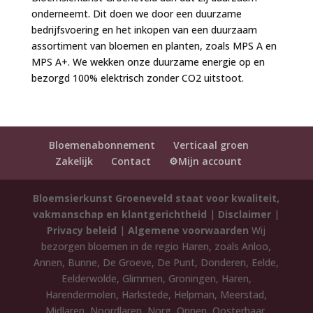
onderneemt. Dit doen we door een duurzame
bedrijfsvoering en het inkopen van een duurzaam
assortiment van bloemen en planten, zoals MPS A en
MPS A+. We wekken onze duurzame energie op en
bezorgd 100% elektrisch zonder CO2 uitstoot.
Bloemenabonnement
Verticaal groen
Zakelijk
Contact
⚙️Mijn account
Bloemsierkunst Groeneveld staat voor kwaliteit,
vakmanschap en klantgerichtheid
|
Disclaimer
|
Privacy beleid
|
Algemene voorwaarden
Wij
bezorgen bloemen in de regio Haren, zoals Anloo,
Annen, Bunne, De Groeve, De Punt, Donderen, Eelde,
Eelderwolde, Glimmen, Groningen, Haren,
Harendermolen, Harkstede, Helpman, Meerstad,
Midlaren, Noordlaren, Norg, Onnen, Oosterhaar,