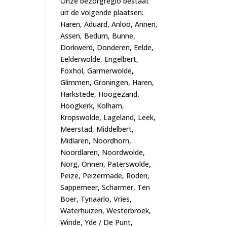
Onze bezorgregio bestaat
uit de volgende plaatsen:
Haren, Aduard, Anloo, Annen,
Assen, Bedum, Bunne,
Dorkwerd, Donderen, Eelde,
Eelderwolde, Engelbert,
Foxhol, Garmerwolde,
Glimmen, Groningen, Haren,
Harkstede, Hoogezand,
Hoogkerk, Kolham,
Kropswolde, Lageland, Leek,
Meerstad, Middelbert,
Midlaren, Noordhorn,
Noordlaren, Noordwolde,
Norg, Onnen, Paterswolde,
Peize, Peizermade, Roden,
Sappemeer, Scharmer, Ten
Boer, Tynaarlo, Vries,
Waterhuizen, Westerbroek,
Winde, Yde / De Punt,