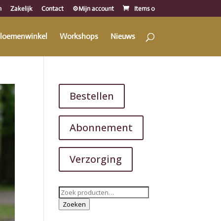
n
Zakelijk
Contact
⚙️Mijn account
Items 0
loemenwinkel
Workshops
Nieuws
Bestellen
Abonnement
Verzorging
Zoeken
naar:
Zoeken