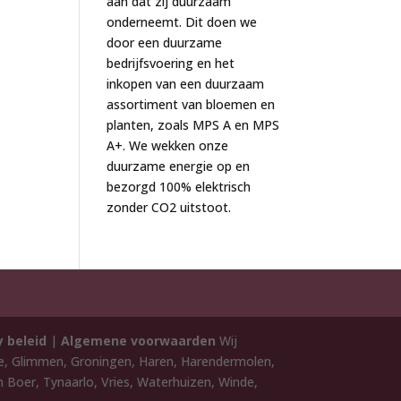
aan dat zij duurzaam
onderneemt. Dit doen we
door een duurzame
bedrijfsvoering en het
inkopen van een duurzaam
assortiment van bloemen en
planten, zoals MPS A en MPS
A+. We wekken onze
duurzame energie op en
bezorgd 100% elektrisch
zonder CO2 uitstoot.
y beleid
|
Algemene voorwaarden
Wij
de, Glimmen, Groningen, Haren, Harendermolen,
 Boer, Tynaarlo, Vries, Waterhuizen, Winde,