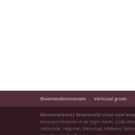
Bloemenabonnement
Verticaal groen
Bloemsierkunst Groeneveld staat voor kwa
bezorgen bloemen in de regio Haren, zoals Anl
Harkstede, Helpman, Meerstad, Midlaren, Noord