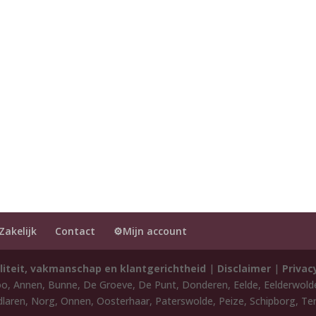
Zakelijk
Contact
⚙️Mijn account
liteit, vakmanschap en klantgerichtheid
|
Disclaimer
|
Privac
oo, Annen, Bunne, De Groeve, De Punt, Donderen, Eelde, Eelderwol
laren, Norg, Onnen, Oosterhaar, Paterswolde, Peize, Schipborg, Ten