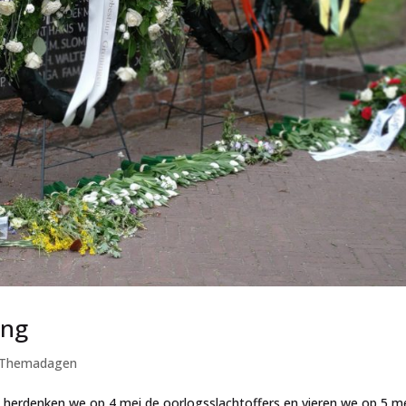
ing
Themadagen
herdenken we op 4 mei de oorlogsslachtoffers en vieren we op 5 m