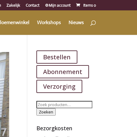
n
Zakelijk
Contact
⚙️Mijn account
Items 0
loemenwinkel
Workshops
Nieuws
Bestellen
Abonnement
Verzorging
Zoeken
naar:
Zoeken
Bezorgkosten