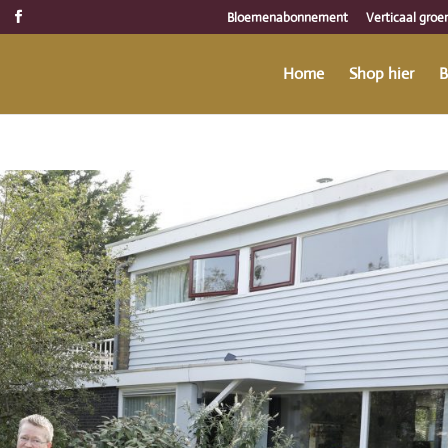
Bloemenabonnement
Verticaal groe
Home
Shop hier
B