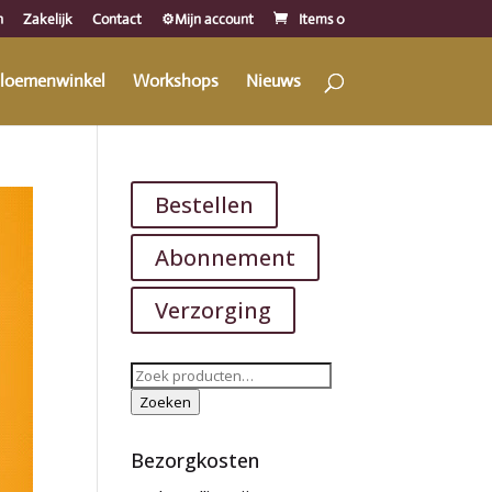
n
Zakelijk
Contact
⚙️Mijn account
Items 0
loemenwinkel
Workshops
Nieuws
Bestellen
Abonnement
Verzorging
Zoeken
naar:
Zoeken
Bezorgkosten