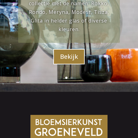
collectie met de namen: Rokko,
Rondo, Meryna, Modest, Tisza,
Glita in helder glas of diverse
kleuren.
Bekijk