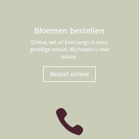
Bloemen bestellen
Online, bel, of kom langs in onze
gezellige winkel. Wij helpen u met
passie.
Bestel online
