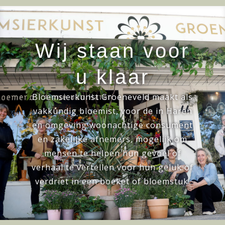
Wij staan voor
u klaar
Bloemsierkunst Groeneveld maakt als
vakkundig bloemist, voor de in Haren
en omgeving woonachtige consument
en zakelijke afnemers, mogelijk om
mensen te helpen hun gevoel of
verhaal te vertellen voor hun geluk of
verdriet in een boeket of bloemstuk.