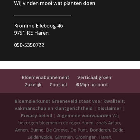
Wij vinden mooi wat planten doen
__________________________
Kromme Elleboog 46
9751 RE Haren
050-5350722
Bloemenabonnement
Verticaal groen
Zakelijk
Contact
⚙️Mijn account
Bloemsierkunst Groeneveld staat voor kwaliteit,
vakmanschap en klantgerichtheid
|
Disclaimer
|
Privacy beleid
|
Algemene voorwaarden
Wij
bezorgen bloemen in de regio Haren, zoals Anloo,
Annen, Bunne, De Groeve, De Punt, Donderen, Eelde,
Eelderwolde, Glimmen, Groningen, Haren,