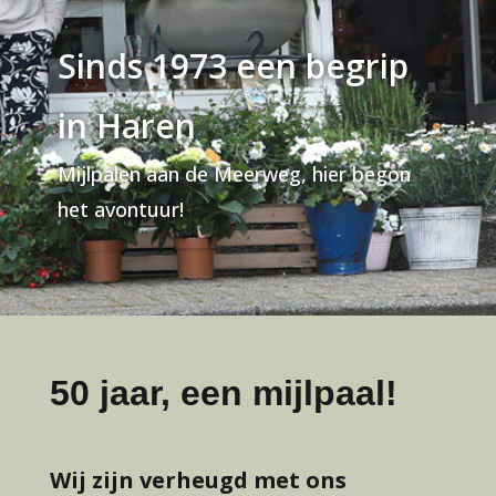
Sinds 1973 een begrip
in Haren
Mijlpalen aan de Meerweg, hier begon
het avontuur!
50 jaar, een mijlpaal!
Wij zijn verheugd met ons