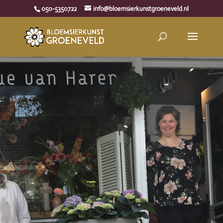
050-5350722
info@bloemsierkunstgroeneveld.nl