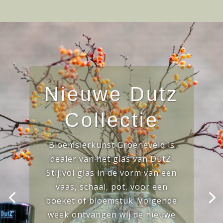
Nieuwe Dutz
Collectie
Bloemsierkunst Groeneveld is
dealer van het glas van DutZ.
Stijlvol glas in de vorm van een
vaas, schaal, pot, voor een
boeket of bloemstuk. Volgende
week ontvangen wij de nieuwe