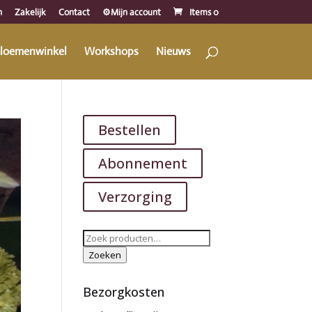
n
Zakelijk
Contact
⚙️Mijn account
Items 0
loemenwinkel
Workshops
Nieuws
Bestellen
Abonnement
Verzorging
Zoeken
naar:
Zoeken
Bezorgkosten