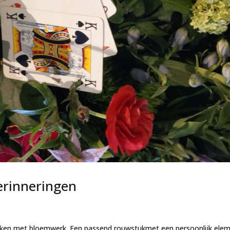
erinneringen
erken met bloemwerk. Een passend rouwstukmet een persoonlijk elem