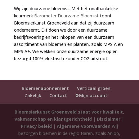
Wij zijn duurzame bloemist. Met het onafhankelijke
keurmerk
Barometer Duurzame Bloemist
toont
Bloemsierkunst Groeneveld aan dat zij duurzaam
onderneemt. Dit doen we door een duurzame
bedrijfsvoering en het inkopen van een duurzaam
assortiment van bloemen en planten, zoals MPS A en
MPS A+. We wekken onze duurzame energie op en
bezorgd 100% elektrisch zonder CO2 uitstoot.
Bloemenabonnement
Verticaal groen
Zakelijk
Contact
⚙️Mijn account
Bloemsierkunst Groeneveld staat voor kwaliteit,
vakmanschap en klantgerichtheid
|
Disclaimer
|
Privacy beleid
|
Algemene voorwaarden
Wij
bezorgen bloemen in de regio Haren, zoals Anloo,