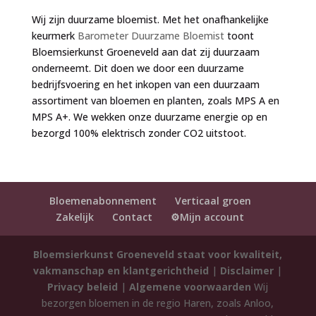
Wij zijn duurzame bloemist. Met het onafhankelijke
keurmerk
Barometer Duurzame Bloemist
toont
Bloemsierkunst Groeneveld aan dat zij duurzaam
onderneemt. Dit doen we door een duurzame
bedrijfsvoering en het inkopen van een duurzaam
assortiment van bloemen en planten, zoals MPS A en
MPS A+. We wekken onze duurzame energie op en
bezorgd 100% elektrisch zonder CO2 uitstoot.
Bloemenabonnement
Verticaal groen
Zakelijk
Contact
⚙️Mijn account
Bloemsierkunst Groeneveld staat voor kwaliteit,
vakmanschap en klantgerichtheid
|
Disclaimer
|
Privacy beleid
|
Algemene voorwaarden
Wij
bezorgen bloemen in de regio Haren, zoals Anloo,