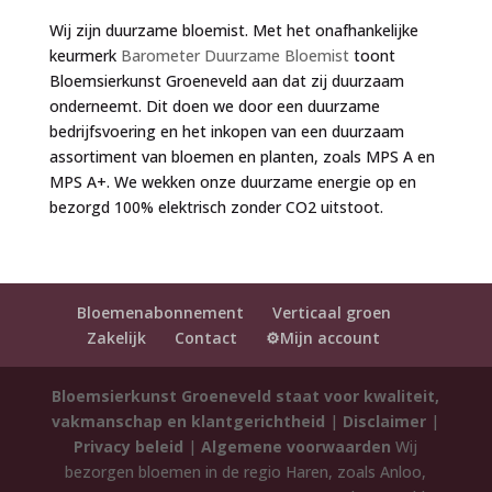
Wij zijn duurzame bloemist. Met het onafhankelijke
keurmerk
Barometer Duurzame Bloemist
toont
Bloemsierkunst Groeneveld aan dat zij duurzaam
onderneemt. Dit doen we door een duurzame
bedrijfsvoering en het inkopen van een duurzaam
assortiment van bloemen en planten, zoals MPS A en
MPS A+. We wekken onze duurzame energie op en
bezorgd 100% elektrisch zonder CO2 uitstoot.
Bloemenabonnement
Verticaal groen
Zakelijk
Contact
⚙️Mijn account
Bloemsierkunst Groeneveld staat voor kwaliteit,
vakmanschap en klantgerichtheid
|
Disclaimer
|
Privacy beleid
|
Algemene voorwaarden
Wij
bezorgen bloemen in de regio Haren, zoals Anloo,