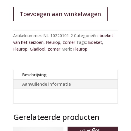
Toevoegen aan winkelwagen
A
l
Artikelnummer:
NL-10220101-2
Categorieën:
boeket
t
van het seizoen
,
Fleurop
,
zomer
Tags:
Boeket
,
e
Fleurop
,
Gladiool
,
zomer
Merk:
Fleurop
r
n
a
t
Beschrijving
i
Aanvullende informatie
v
e
:
Gerelateerde producten