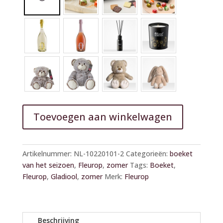
Toevoegen aan winkelwagen
A
l
Artikelnummer:
NL-10220101-2
Categorieën:
boeket
t
van het seizoen
,
Fleurop
,
zomer
Tags:
Boeket
,
e
Fleurop
,
Gladiool
,
zomer
Merk:
Fleurop
r
n
a
t
Beschrijving