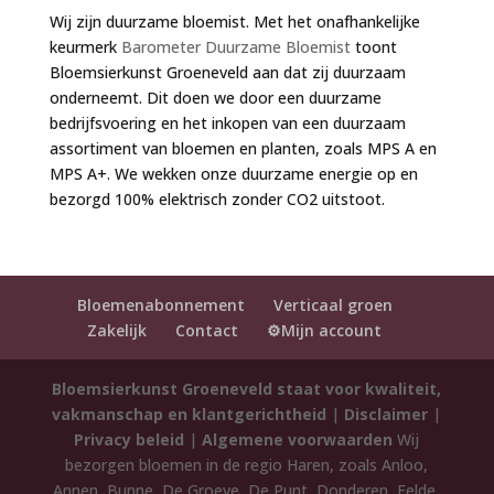
Wij zijn duurzame bloemist. Met het onafhankelijke
keurmerk
Barometer Duurzame Bloemist
toont
Bloemsierkunst Groeneveld aan dat zij duurzaam
onderneemt. Dit doen we door een duurzame
bedrijfsvoering en het inkopen van een duurzaam
assortiment van bloemen en planten, zoals MPS A en
MPS A+. We wekken onze duurzame energie op en
bezorgd 100% elektrisch zonder CO2 uitstoot.
Bloemenabonnement
Verticaal groen
Zakelijk
Contact
⚙️Mijn account
Bloemsierkunst Groeneveld staat voor kwaliteit,
vakmanschap en klantgerichtheid
|
Disclaimer
|
Privacy beleid
|
Algemene voorwaarden
Wij
bezorgen bloemen in de regio Haren, zoals Anloo,
Annen, Bunne, De Groeve, De Punt, Donderen, Eelde,