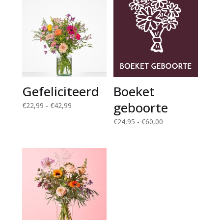
Gefeliciteerd
Boeket
geboorte
Prijsklasse:
€
22,99
-
€
42,99
€22,99
Prijsklasse:
€
24,95
-
€
60,00
tot
€24,95
€42,99
tot
€60,00