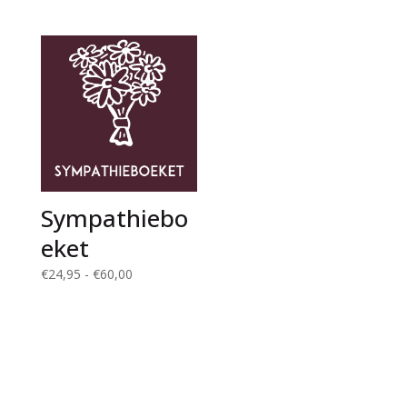
€26,99
€42,99
tot
€46,99
Sympathiebo
eket
Prijsklasse:
€
24,95
-
€
60,00
€24,95
tot
€60,00