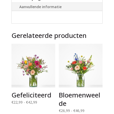
i
Aanvullende informatie
v
e
:
Gerelateerde producten
Gefeliciteerd
Bloemenweel
de
Prijsklasse:
€
22,99
-
€
42,99
€22,99
Prijsklasse:
€
26,99
-
€
46,99
tot