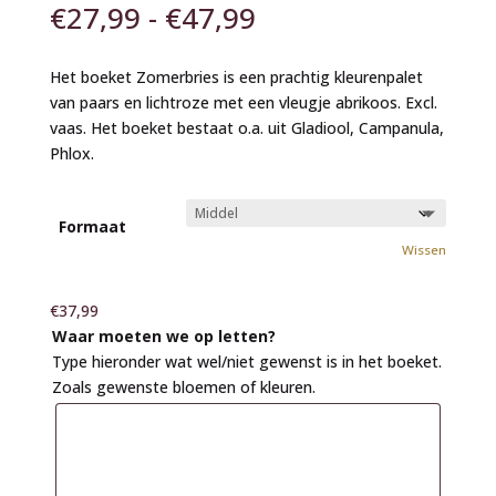
Prijsklasse:
€
27,99
-
€
47,99
€27,99
tot
Het boeket Zomerbries is een prachtig kleurenpalet
€47,99
van paars en lichtroze met een vleugje abrikoos. Excl.
vaas. Het boeket bestaat o.a. uit Gladiool, Campanula,
Phlox.
Formaat
Wissen
€
37,99
Waar moeten we op letten?
Type hieronder wat wel/niet gewenst is in het boeket.
Zoals gewenste bloemen of kleuren.