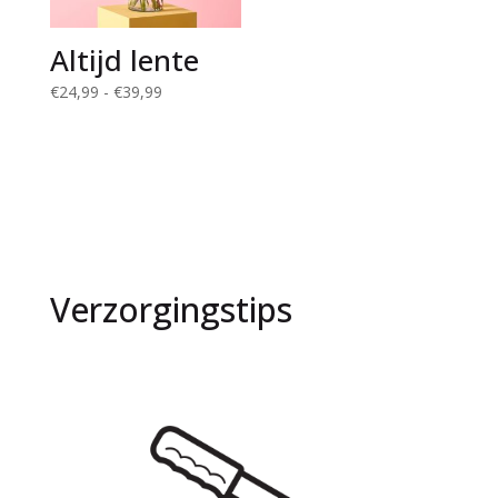
Altijd lente
Prijsklasse:
€
24,99
-
€
39,99
€24,99
tot
€39,99
Verzorgingstips