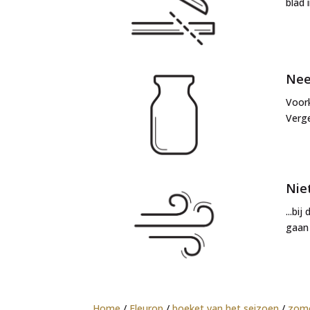
blad 
Nee
Voork
Verge
Niet
...bi
gaan 
Home
/
Fleurop
/
boeket van het seizoen
/
zom