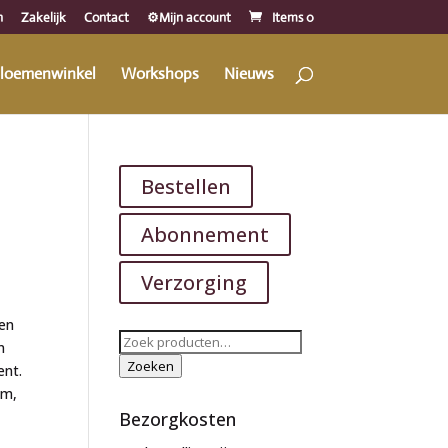
n
Zakelijk
Contact
⚙️Mijn account
Items 0
loemenwinkel
Workshops
Nieuws
Bestellen
Abonnement
Verzorging
een
Zoeken
n
naar:
Zoeken
ent.
um,
Bezorgkosten