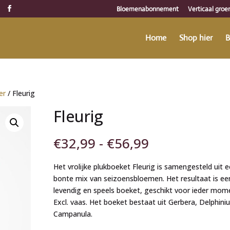
Bloemenabonnement
Verticaal groe
Home
Shop hier
B
er
/ Fleurig
Fleurig
Prijsklasse:
€
32,99
-
€
56,99
€32,99
tot
Het vrolijke plukboeket Fleurig is samengesteld uit 
€56,99
bonte mix van seizoensbloemen. Het resultaat is ee
levendig en speels boeket, geschikt voor ieder mom
Excl. vaas. Het boeket bestaat uit Gerbera, Delphini
Campanula.