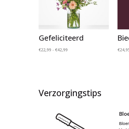
Gefeliciteerd
Bie
Prijsklasse:
€
22,99
-
€
42,99
€
24,9
€22,99
tot
€42,99
Verzorgingstips
Blo
Bloe