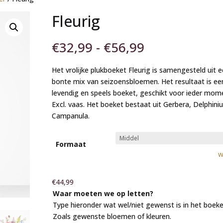
Fleurig
Prijsklasse:
€
32,99
-
€
56,99
€32,99
tot
Het vrolijke plukboeket Fleurig is samengesteld uit 
€56,99
bonte mix van seizoensbloemen. Het resultaat is ee
levendig en speels boeket, geschikt voor ieder mom
Excl. vaas. Het boeket bestaat uit Gerbera, Delphini
Campanula.
Formaat
W
€
44,99
Waar moeten we op letten?
Type hieronder wat wel/niet gewenst is in het boeke
Zoals gewenste bloemen of kleuren.