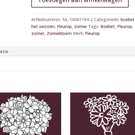
A
l
Artikelnummer:
NL-10001194-2
Categorieën:
boeket
t
het seizoen
,
Fleurop
,
zomer
Tags:
Boeket
,
Fleurop
,
e
zomer
,
Zonnebloem
Merk:
Fleurop
r
n
atie
a
t
i
v
e
: