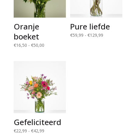
Oranje
Pure liefde
boeket
Prijsklasse:
€
59,99
-
€
129,99
€59,99
Prijsklasse:
€
16,50
-
€
50,00
tot
€16,50
€129,99
tot
€50,00
Gefeliciteerd
Prijsklasse:
€
22,99
-
€
42,99