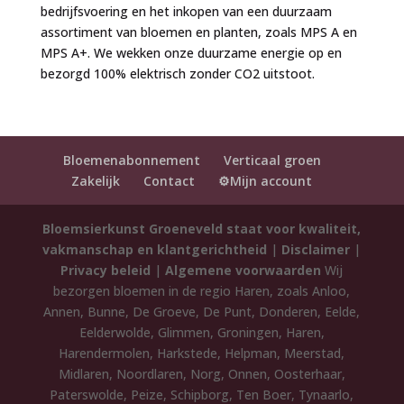
bedrijfsvoering en het inkopen van een duurzaam
assortiment van bloemen en planten, zoals MPS A en
MPS A+. We wekken onze duurzame energie op en
bezorgd 100% elektrisch zonder CO2 uitstoot.
Bloemenabonnement
Verticaal groen
Zakelijk
Contact
⚙️Mijn account
Bloemsierkunst Groeneveld staat voor kwaliteit,
vakmanschap en klantgerichtheid
|
Disclaimer
|
Privacy beleid
|
Algemene voorwaarden
Wij
bezorgen bloemen in de regio Haren, zoals Anloo,
Annen, Bunne, De Groeve, De Punt, Donderen, Eelde,
Eelderwolde, Glimmen, Groningen, Haren,
Harendermolen, Harkstede, Helpman, Meerstad,
Midlaren, Noordlaren, Norg, Onnen, Oosterhaar,
Paterswolde, Peize, Schipborg, Ten Boer, Tynaarlo,