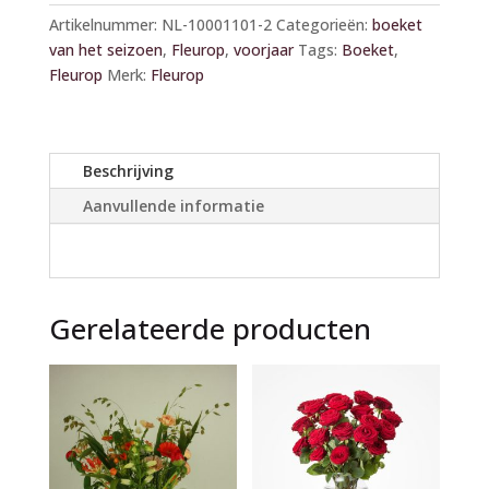
l
Artikelnummer:
NL-10001101-2
Categorieën:
boeket
t
van het seizoen
,
Fleurop
,
voorjaar
Tags:
Boeket
,
e
Fleurop
Merk:
Fleurop
r
n
a
t
Beschrijving
i
Aanvullende informatie
v
e
:
Gerelateerde producten