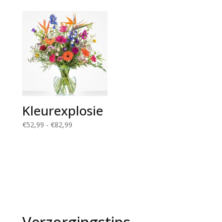
€84,99
tot
€55,00
Kleurexplosie
Prijsklasse:
€
52,99
-
€
82,99
€52,99
tot
€82,99