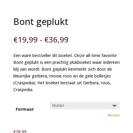
Bont geplukt
Prijsklasse:
€
19,99
-
€
36,99
€19,99
tot
Een ware bestseller dit boeket. Onze all-time favorite
€36,99
Bont geplukt is een prachtig plukboeket waar iedereen
blij van wordt. Bont geplukt kenmerkt zich door de
kleurrijke gerbera, mooie roos en de gele bolletjes
(Craspedia). Het boeket bestaat uit Gerbera, roos,
Craspedia.
Formaat
Wissen
€
28,99