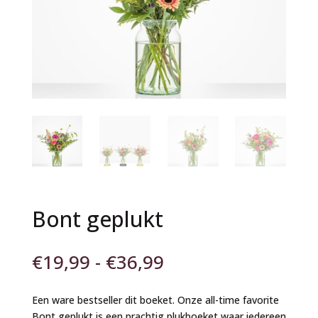
Bont geplukt
Prijsklasse:
€
19,99
-
€
36,99
€19,99
tot
Een ware bestseller dit boeket. Onze all-time favorite
€36,99
Bont geplukt is een prachtig plukboeket waar iedereen