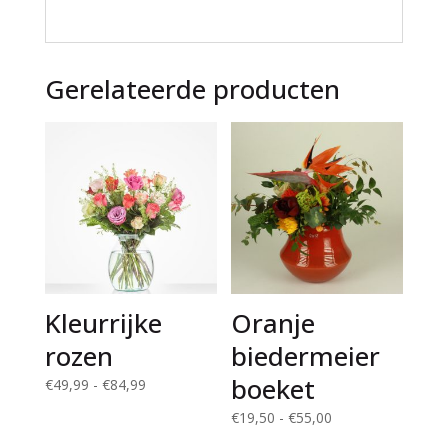
e
:
Gerelateerde producten
Kleurrijke
Oranje
rozen
biedermeier
boeket
Prijsklasse:
€
49,99
-
€
84,99
€49,99
Prijsklasse:
€
19,50
-
€
55,00
tot
€19,50