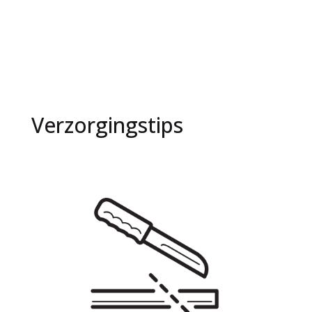
€22,99
tot
€42,99
Verzorgingstips