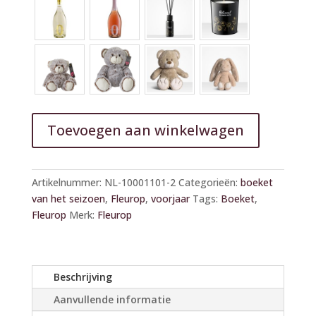
Toevoegen aan winkelwagen
A
l
Artikelnummer:
NL-10001101-2
Categorieën:
boeket
t
van het seizoen
,
Fleurop
,
voorjaar
Tags:
Boeket
,
e
Fleurop
Merk:
Fleurop
r
n
a
t
Beschrijving
i
Aanvullende informatie
v