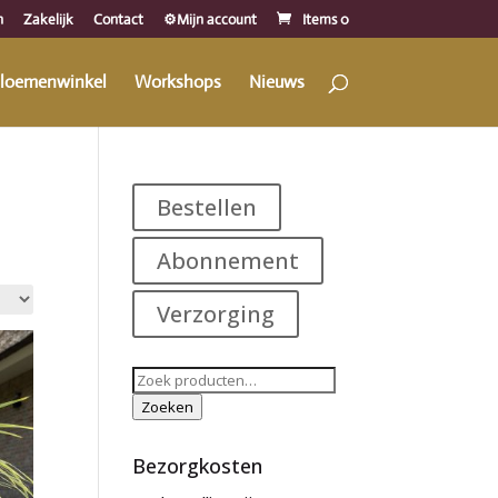
n
Zakelijk
Contact
⚙️Mijn account
Items 0
loemenwinkel
Workshops
Nieuws
Bestellen
Abonnement
Verzorging
Zoeken
naar:
Zoeken
Bezorgkosten