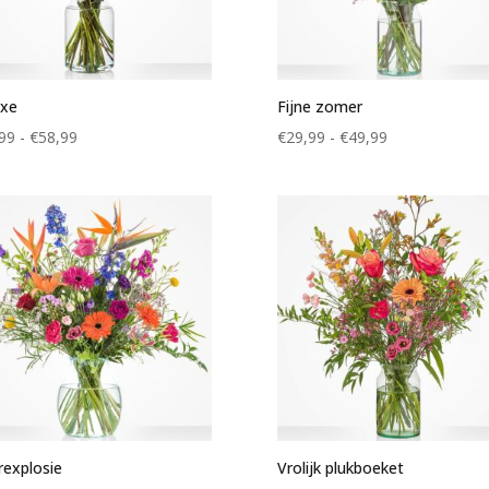
uxe
Fijne zomer
Prijsklasse:
Prijsklasse:
99
-
€
58,99
€
29,99
-
€
49,99
€34,99
€29,99
tot
tot
€58,99
€49,99
rexplosie
Vrolijk plukboeket