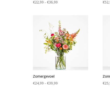
Prijsklasse:
€
22,99
-
€
36,99
€
52,
€22,99
tot
€36,99
Zomergevoel
Zon
Prijsklasse:
€
24,99
-
€
39,99
€
25,
€24,99
tot
€39,99