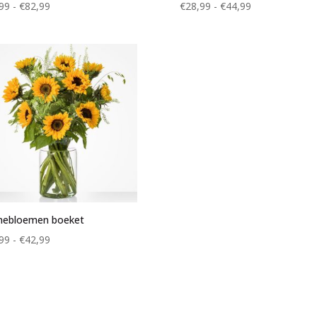
Prijsklasse:
Prijsklasse:
99
-
€
82,99
€
28,99
-
€
44,99
€52,99
€28,99
tot
tot
€82,99
€44,99
nebloemen boeket
Prijsklasse:
99
-
€
42,99
€25,99
tot
€42,99