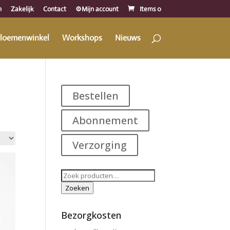
n
Zakelijk
Contact
⚙️Mijn account
Items 0
loemenwinkel
Workshops
Nieuws
Bestellen
Abonnement
Verzorging
Zoeken
naar:
Zoeken
Bezorgkosten