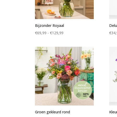
Bijzonder Royaal
Del
Prijsklasse:
€
69,99
-
€
129,99
€
34,
€69,99
tot
€129,99
Groen gekleurd rond
Kleu