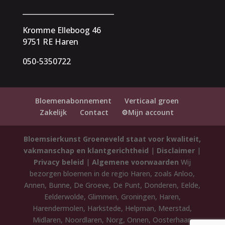
__________________________
Kromme Elleboog 46
9751 RE Haren
050-5350722
Bloemenabonnement
Verticaal groen
Zakelijk
Contact
⚙️Mijn account
Bloemsierkunst Groeneveld staat voor kwaliteit,
vakmanschap en klantgerichtheid
|
Disclaimer
|
Privacy beleid
|
Algemene voorwaarden
Wij
bezorgen bloemen in de regio Haren, zoals Anloo,
Annen, Bunne, De Groeve, De Punt, Donderen, Eelde,
Eelderwolde, Glimmen, Groningen, Haren,
Harendermolen, Harkstede, Helpman, Meerstad,
Midlaren, Noordlaren, Norg, Onnen, Oosterhaar,