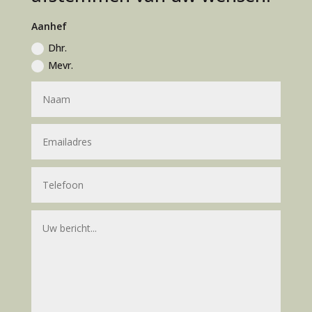
Aanhef
Dhr.
Mevr.