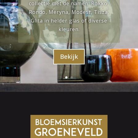
collectie met de namen: Rokko,
Rondo, Meryna, Modest, Tisza,
Glita in helder glas of diverse
kleuren.
Bekijk