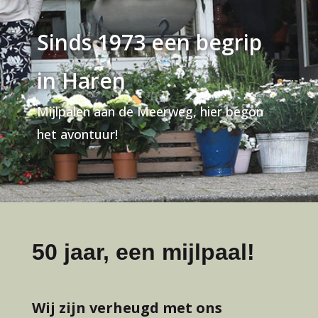
Sinds 1973 een begrip
in Haren
Mijlpalen aan de Meerweg, hier begon
het avontuur!
50 jaar, een mijlpaal!
Wij zijn verheugd met ons