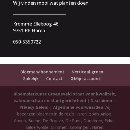
Wij vinden mooi wat planten doen
__________________________
Kromme Elleboog 46
9751 RE Haren
050-5350722
Bloemenabonnement
Verticaal groen
Zakelijk
Contact
⚙️Mijn account
Bloemsierkunst Groeneveld staat voor kwaliteit,
vakmanschap en klantgerichtheid
|
Disclaimer
|
Privacy beleid
|
Algemene voorwaarden
Wij
bezorgen bloemen in de regio Haren, zoals Anloo,
Annen, Bunne, De Groeve, De Punt, Donderen, Eelde,
Eelderwolde, Glimmen, Groningen, Haren,