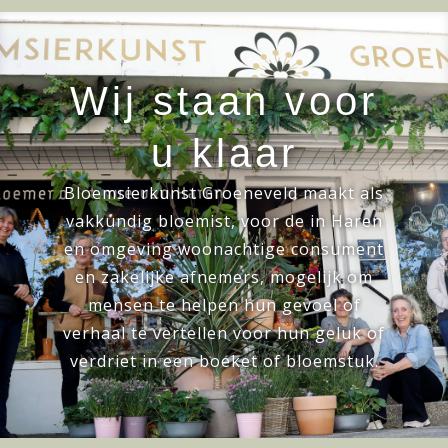
Wij staan voor
u klaar
Bloemsierkunst Groeneveld maakt als
vakkundig bloemist, voor de in Haren
en omgeving woonachtige consument
en zakelijke afnemers, mogelijk om
mensen te helpen hun gevoel of
verhaal te vertellen voor hun geluk of
verdriet in een boeket of bloemstuk.