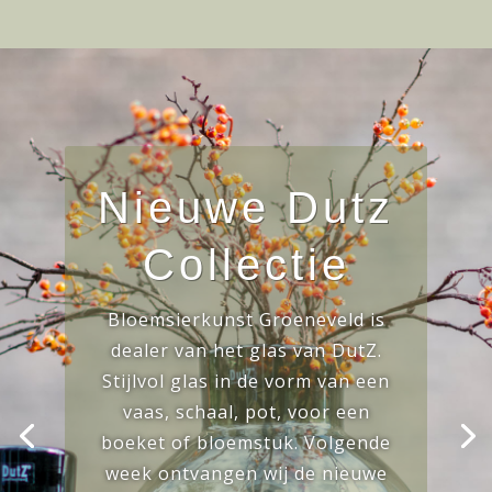
Nieuwe Dutz
Collectie
Bloemsierkunst Groeneveld is
dealer van het glas van DutZ.
Stijlvol glas in de vorm van een
vaas, schaal, pot, voor een
boeket of bloemstuk. Volgende
week ontvangen wij de nieuwe