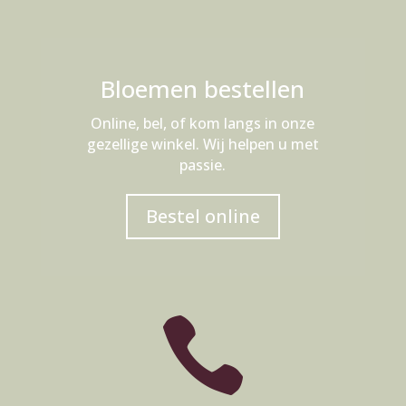
Bloemen bestellen
Online, bel, of kom langs in onze
gezellige winkel. Wij helpen u met
passie.
Bestel online
