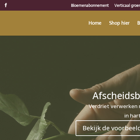
Bloemenabonnement
Verticaal groe
Home
Shop hier
B
Afscheids
Verdriet verwerken
in har
Bekijk de voorbeel