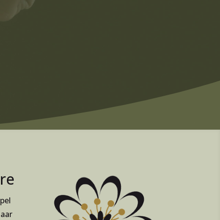
are
mpel
maar