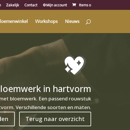
n
Zakelijk
Contact
⚙️Mijn account
Items 0
loemenwinkel
Workshops
Nieuws
bloemwerk in hartvorm
 met bloemwerk. Een passend rouwstuk
tvorm. Verschillende soorten en maten.
den
Terug naar overzicht