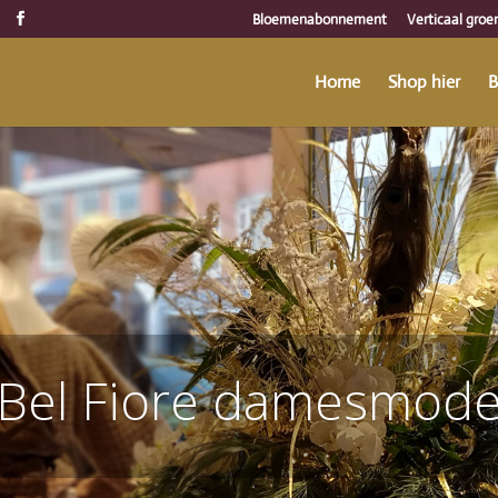
Bloemenabonnement
Verticaal groe
Home
Shop hier
B
Bel Fiore damesmod