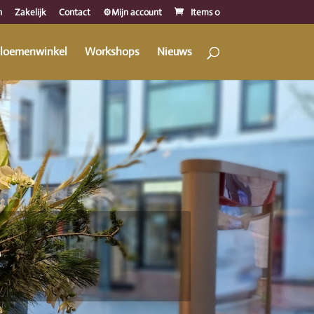
n
Zakelijk
Contact
⚙️Mijn account
Items 0
loemenwinkel
Workshops
Nieuws
e