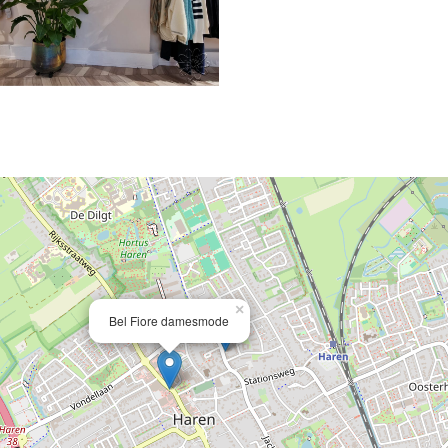
×
Bel Fiore damesmode