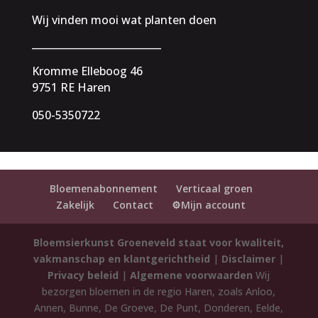
Wij vinden mooi wat planten doen
__________________________
Kromme Elleboog 46
9751 RE Haren
050-5350722
Bloemenabonnement
Verticaal groen
Zakelijk
Contact
⚙️Mijn account
Bloemsierkunst Groeneveld staat voor kwaliteit,
vakmanschap en klantgerichtheid
|
Disclaimer
|
Privacy beleid
|
Algemene voorwaarden
Wij
bezorgen bloemen in de regio Haren, zoals Anloo,
Annen, Bunne, De Groeve, De Punt, Donderen, Eelde,