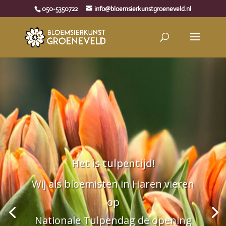
050-5350722
info@bloemsierkunstgroeneveld.nl
Het is tulpentijd!
Wij als bloemisten in Haren vieren
op
Nationale Tulpendag de opening