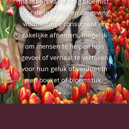
maakt als vakkundig bloemist,
voor de in Haren en omgeving
woonachtige consument en
zakelijke afnemers, mogelijk
om mensen te helpen hun
gevoel of verhaal te vertellen
voor hun geluk of verdriet in
een boeket of bloemstuk.