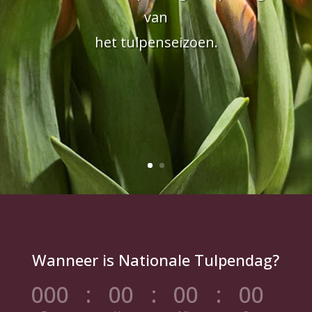
van
het tulpenseizoen.
Wanneer is Nationale Tulpendag?
000
:
00
:
00
:
00