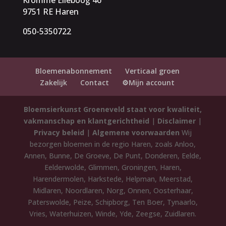
9751 RE Haren
050-5350722
Bloemenabonnement
Verticaal groen
Zakelijk
Contact
⚙️Mijn account
Bloemsierkunst Groeneveld staat voor kwaliteit,
vakmanschap en klantgerichtheid
|
Disclaimer
|
Privacy beleid
|
Algemene voorwaarden
Wij
bezorgen bloemen in de regio Haren, zoals Anloo,
Annen, Bunne, De Groeve, De Punt, Donderen, Eelde,
Eelderwolde, Glimmen, Groningen, Haren,
Harendermolen, Harkstede, Helpman, Meerstad,
Midlaren, Noordlaren, Norg, Onnen, Oosterhaar,
Paterswolde, Peize, Schipborg, Ten Boer, Tynaarlo,
Vries, Waterhuizen, Winde, Yde, Zeegse, Zuidlaren.