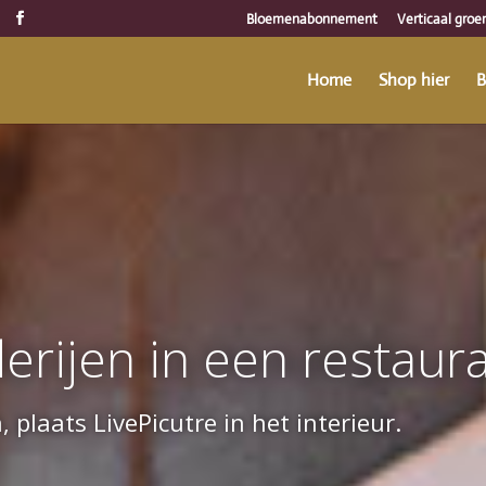
Bloemenabonnement
Verticaal groe
Home
Shop hier
B
erijen in een restaur
plaats LivePicutre in het interieur.