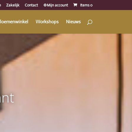
n
Zakelijk
Contact
⚙️Mijn account
Items 0
loemenwinkel
Workshops
Nieuws
ant