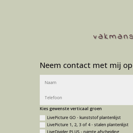
vakmans
Neem contact met mij op 
A
l
t
e
r
Kies gewenste verticaal groen
n
LivePicture GO - kunststof plantenlijst
a
LivePicture 1, 2, 3 of 4 - stalen plantenlijst
t
LiveDivider PLUS - ruimte afscheiding
i