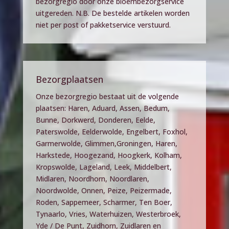
bezorgregio door onze bloembezorgservice
uitgereden. N.B. De bestelde artikelen worden
niet per post of pakketservice verstuurd.
Bezorgplaatsen
Onze bezorgregio bestaat uit de volgende
plaatsen: Haren, Aduard, Assen, Bedum,
Bunne, Dorkwerd, Donderen, Eelde,
Paterswolde, Eelderwolde, Engelbert, Foxhol,
Garmerwolde, Glimmen,Groningen, Haren,
Harkstede, Hoogezand, Hoogkerk, Kolham,
Kropswolde, Lageland, Leek, Middelbert,
Midlaren, Noordhorn, Noordlaren,
Noordwolde, Onnen, Peize, Peizermade,
Roden, Sappemeer, Scharmer, Ten Boer,
Tynaarlo, Vries, Waterhuizen, Westerbroek,
Yde / De Punt, Zuidhorn, Zuidlaren en