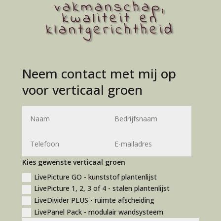
vakmanschap,
kwaliteit en
klantgerichtheid
Neem contact met mij op
voor verticaal groen
A
l
t
e
r
Kies gewenste verticaal groen
n
LivePicture GO - kunststof plantenlijst
a
LivePicture 1, 2, 3 of 4 - stalen plantenlijst
t
LiveDivider PLUS - ruimte afscheiding
i
LivePanel Pack - modulair wandsysteem
v