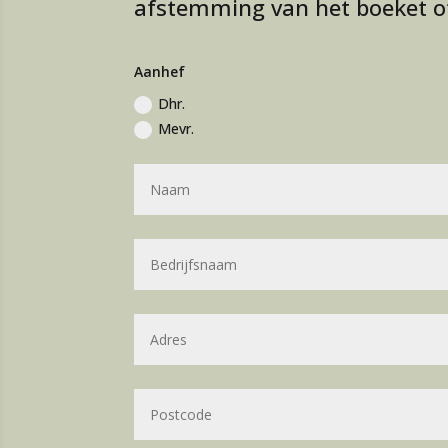
afstemming van het boeket o
Aanhef
Dhr.
Mevr.