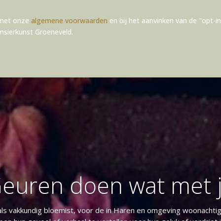
n met onze
algemene voorwaarden
en bij het aanvinken van de "opt-in
sierkunst Groeneveld.
euren doen wat met 
ls vakkundig bloemist, voor de in Haren en omgeving woonachtig