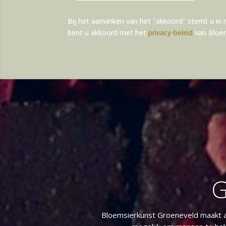
Alternative:
Bij het aanvinken van het "akkoord" stemt u i
bent u akkoord met het
privacy-beleid
van Bloem
G
Bloemsierkunst Groeneveld maakt a