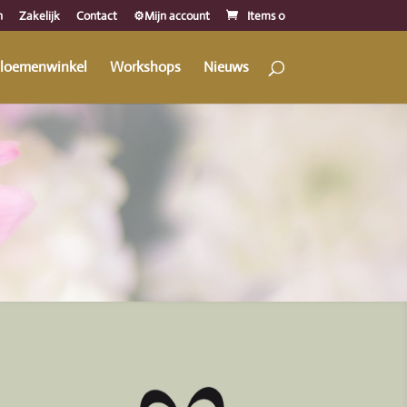
n
Zakelijk
Contact
⚙️Mijn account
Items 0
loemenwinkel
Workshops
Nieuws