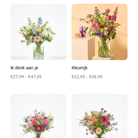
tot
tot
€97,99
€36,99
Ik denk aan je
Kleurrijk
Prijsklasse:
Prijsklasse:
€
27,99
-
€
47,99
€
22,99
-
€
38,99
€27,99
€22,99
tot
tot
€47,99
€38,99