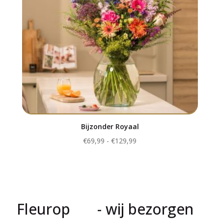
Bijzonder Royaal
Prijsklasse:
€
69,99
-
€
129,99
€69,99
tot
€129,99
Fleurop
- wij bezorgen