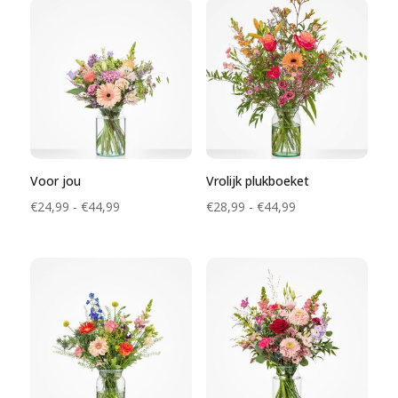
€82,99
€42,99
Voor jou
Vrolijk plukboeket
Prijsklasse:
Prijsklasse:
€
24,99
-
€
44,99
€
28,99
-
€
44,99
€24,99
€28,99
tot
tot
€44,99
€44,99