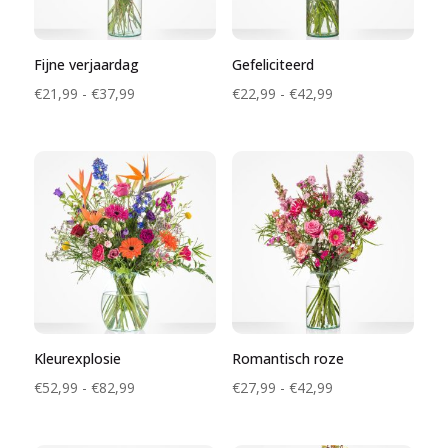
Fijne verjaardag
Gefeliciteerd
Prijsklasse:
Prijsklasse:
€
21,99
-
€
37,99
€
22,99
-
€
42,99
€21,99
€22,99
tot
tot
€37,99
€42,99
Kleurexplosie
Romantisch roze
Prijsklasse:
Prijsklasse:
€
52,99
-
€
82,99
€
27,99
-
€
42,99
€52,99
€27,99
tot
tot