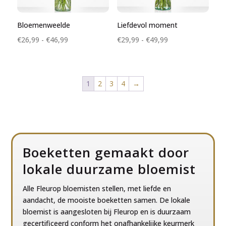
Bloemenweelde
Liefdevol moment
Prijsklasse:
Prijsklasse:
€
26,99
-
€
46,99
€
29,99
-
€
49,99
€26,99
€29,99
tot
tot
€46,99
€49,99
1
2
3
4
→
Boeketten gemaakt door
lokale duurzame bloemist
Alle Fleurop bloemisten stellen, met liefde en
aandacht, de mooiste boeketten samen. De lokale
bloemist is aangesloten bij Fleurop en is duurzaam
gecertificeerd conform het onafhankelijke keurmerk