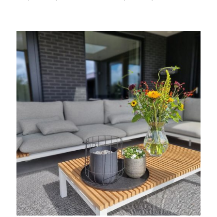
€22,99
€26,99
tot
tot
€38,99
€46,99