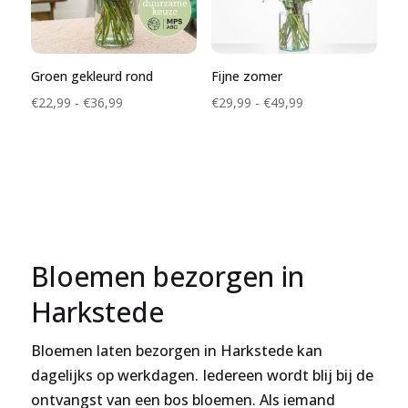
Groen gekleurd rond
Fijne zomer
Prijsklasse:
Prijsklasse:
€
22,99
-
€
36,99
€
29,99
-
€
49,99
€22,99
€29,99
tot
tot
€36,99
€49,99
Bloemen bezorgen in
Harkstede
Bloemen laten bezorgen in Harkstede kan
dagelijks op werkdagen. Iedereen wordt blij bij de
ontvangst van een bos bloemen. Als iemand