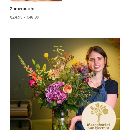
Zomerpracht
Prijsklasse:
€
24,99
-
€
48,99
€24,99
tot
€48,99