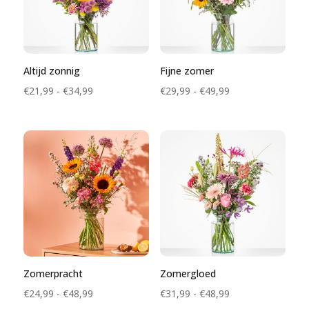
Altijd zonnig
Fijne zomer
Prijsklasse:
Prijsklasse:
€
21,99
-
€
34,99
€
29,99
-
€
49,99
€21,99
€29,99
tot
tot
€34,99
€49,99
Zomerpracht
Zomergloed
Prijsklasse:
Prijsklasse:
€
24,99
-
€
48,99
€
31,99
-
€
48,99