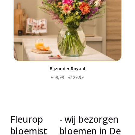
Bijzonder Royaal
Prijsklasse:
€
69,99
-
€
129,99
€69,99
tot
€129,99
Fleurop
- wij bezorgen
bloemist
bloemen in De