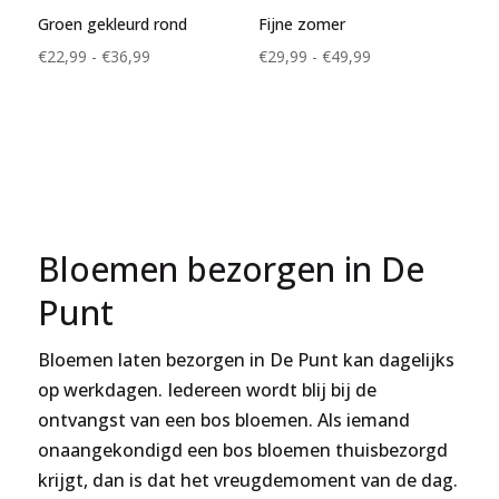
Groen gekleurd rond
Fijne zomer
Prijsklasse:
Prijsklasse:
€
22,99
-
€
36,99
€
29,99
-
€
49,99
€22,99
€29,99
tot
tot
€36,99
€49,99
Bloemen bezorgen in De
Punt
Bloemen laten bezorgen in De Punt kan dagelijks
op werkdagen. Iedereen wordt blij bij de
ontvangst van een bos bloemen. Als iemand
onaangekondigd een bos bloemen thuisbezorgd
krijgt, dan is dat het vreugdemoment van de dag.