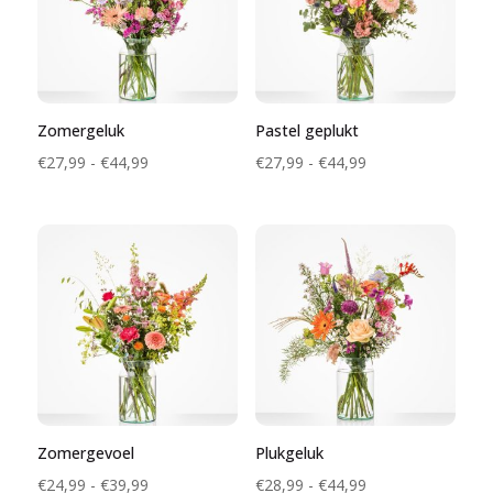
Zomergeluk
Pastel geplukt
Prijsklasse:
Prijsklasse:
€
27,99
-
€
44,99
€
27,99
-
€
44,99
€27,99
€27,99
tot
tot
€44,99
€44,99
Zomergevoel
Plukgeluk
Prijsklasse:
Prijsklasse:
€
24,99
-
€
39,99
€
28,99
-
€
44,99