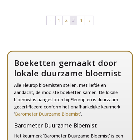
€24,99
€31,99
tot
tot
€48,99
€48,99
←
1
2
3
4
→
Boeketten gemaakt door
lokale duurzame bloemist
Alle Fleurop bloemisten stellen, met liefde en
aandacht, de mooiste boeketten samen. De lokale
bloemist is aangesloten bij Fleurop en is duurzaam
gecertificeerd conform het onafhankelijke keurmerk
‘
Barometer Duurzame Bloemist
’.
Barometer Duurzame Bloemist
Het keurmerk ‘Barometer Duurzame Bloemist’ is een