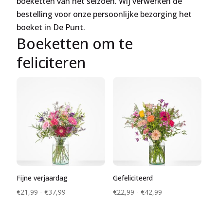
boeketten van het seizoen. Wij verwerken de
bestelling voor onze persoonlijke bezorging het
boeket in De Punt.
Boeketten om te
feliciteren
Fijne verjaardag
Gefeliciteerd
Prijsklasse:
Prijsklasse:
€
21,99
-
€
37,99
€
22,99
-
€
42,99
€21,99
€22,99
tot
tot