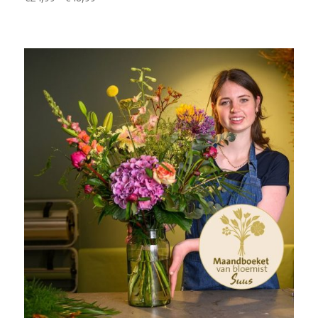
€24,99
tot
€48,99