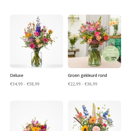
€24,99
€28,99
tot
tot
€39,99
€44,99
Deluxe
Groen gekleurd rond
Prijsklasse:
Prijsklasse:
€
34,99
-
€
58,99
€
22,99
-
€
36,99
€34,99
€22,99
tot
tot
€58,99
€36,99