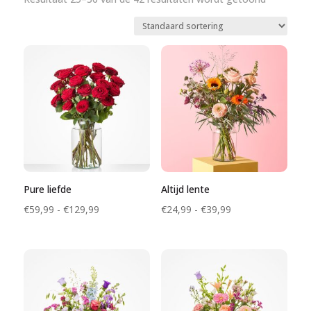
Pure liefde
Altijd lente
Prijsklasse:
Prijsklasse:
€
59,99
-
€
129,99
€
24,99
-
€
39,99
€59,99
€24,99
tot
tot
€129,99
€39,99