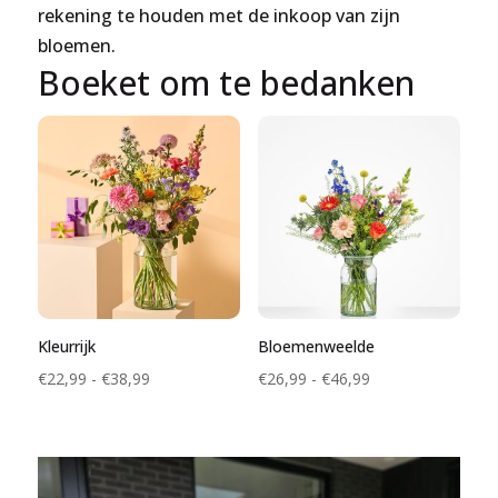
rekening te houden met de inkoop van zijn
bloemen.
Boeket om te bedanken
Kleurrijk
Bloemenweelde
Prijsklasse:
Prijsklasse:
€
22,99
-
€
38,99
€
26,99
-
€
46,99
€22,99
€26,99
tot
tot
€38,99
€46,99