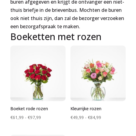
buren afgegeven en krijgt de ontvanger een niet-
thuis briefje in de brievenbus. Mochten de buren
ook niet thuis zijn, dan zal de bezorger verzoeken
een bezorgafspraak te maken.
Boeketten met rozen
Boeket rode rozen
Kleurrijke rozen
Prijsklasse:
Prijsklasse:
€
61,99
-
€
97,99
€
49,99
-
€
84,99
€61,99
€49,99
tot
tot